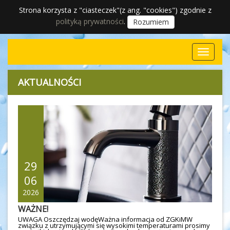
Strona korzysta z "ciasteczek"(z ang. "cookies") zgodnie z
polityką prywatności
.
Rozumiem
AKTUALNOŚCI
29
06
2026
WAŻNE!
UWAGA Oszczędzaj wodęWażna informacja od ZGKiMW
związku z utrzymującymi się wysokimi temperaturami prosimy