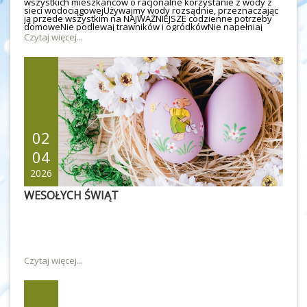
wszystkich mieszkańców o racjonalne korzystanie z wody z
sieci wodociągowejUżywajmy wody rozsądnie, przeznaczając
ją przede wszystkim na NAJWAŻNIEJSZE codzienne potrzeby
domoweNie podlewaj trawników i ogródkówNie napełniaj
przydomowych basenówDzięki odpowiedzialnemu podejściu
Czytaj więcej...
każdego z nas możliwe będzie utrzymanie ciągłości dostaw
wody dla wszystkich mieszkańców. Dziękujemy za
zrozumienie i wspólną troskę o racjonalne gospodarowanie
zasobami wody.
02
04
2026
WESOŁYCH ŚWIĄT
Czytaj więcej...